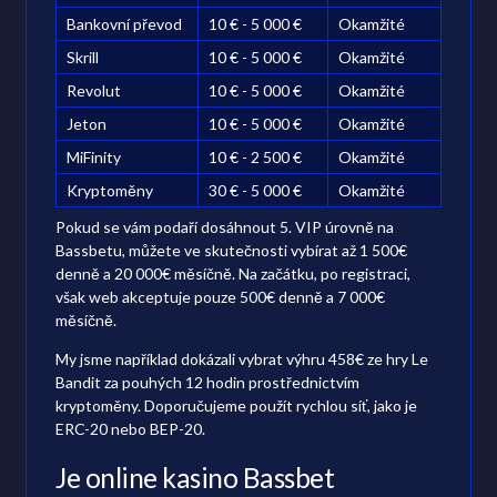
Bankovní převod
10 € - 5 000 €
Okamžité
Skrill
10 € - 5 000 €
Okamžité
Revolut
10 € - 5 000 €
Okamžité
Jeton
10 € - 5 000 €
Okamžité
MiFinity
10 € - 2 500 €
Okamžité
Kryptoměny
30 € - 5 000 €
Okamžité
Pokud se vám podaří dosáhnout 5. VIP úrovně na
Bassbetu, můžete ve skutečnosti vybírat až 1 500€
denně a 20 000€ měsíčně. Na začátku, po registraci,
však web akceptuje pouze 500€ denně a 7 000€
měsíčně.
My jsme například dokázali vybrat výhru 458€ ze hry Le
Bandit za pouhých 12 hodin prostřednictvím
kryptoměny. Doporučujeme použít rychlou síť, jako je
ERC-20 nebo BEP-20.
Je online kasino Bassbet