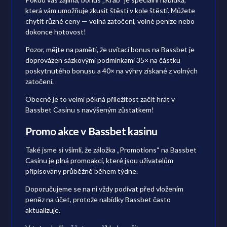
která vám umožňuje zkusit štěstí v kole štěstí. Můžete
chytit různé ceny — volná zatočení, volné peníze nebo
dokonce hotovost!
Pozor, mějte na paměti, že uvítací bonus na Bassbet je
doprovázen sázkovými podmínkami 35× na částku
poskytnutého bonusu a 40× na výhry získané z volných
zatočení.
Obecně je to velmi pěkná příležitost začít hrát v
Bassbet Casinu s navýšeným zůstatkem!
Promo akce v Bassbet kasinu
Také jsme si všimli, že záložka „Promotions“ na Bassbet
Casinu je plná promoakcí, které jsou uživatelům
připisovány průběžně během týdne.
Doporučujeme se na ni vždy podívat před vložením
peněz na účet, protože nabídky Bassbet často
aktualizuje.