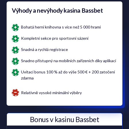
Výhody a nevýhody kasina
Bassbet
Bohatá herní knihovna s více než 5 000 hrami
Kompletní sekce pro sportovní sázení
Snadná a rychlá registrace
Snadno přístupný na mobilních zařízeních díky aplikaci
Uvítací bonus 100 % až do výše 500 € + 200 zatočení
zdarma
Relativně vysoké minimální výběry
Bonus v kasinu
Bassbet