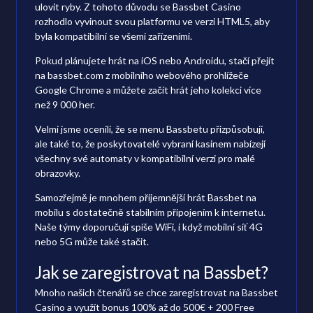
ulovit ryby. Z tohoto důvodu se Bassbet Casino
rozhodlo vyvinout svou platformu ve verzi HTML5, aby
byla kompatibilní se všemi zařízeními.
Pokud plánujete hrát na iOS nebo Androidu, stačí přejít
na bassbet.com z mobilního webového prohlížeče
Google Chrome a můžete začít hrát jeho kolekci více
než 9 000 her.
Velmi jsme ocenili, že se menu Bassbetu přizpůsobují,
ale také to, že poskytovatelé vybraní kasinem nabízejí
všechny své automaty v kompatibilní verzi pro malé
obrazovky.
Samozřejmě je mnohem příjemnější hrát Bassbet na
mobilu s dostatečně stabilním připojením k internetu.
Naše týmy doporučují spíše WiFi, i když mobilní síť 4G
nebo 5G může také stačit.
Jak se zaregistrovat na Bassbet?
Mnoho našich čtenářů se chce zaregistrovat na Bassbet
Casino a využít bonus 100% až do 500€ + 200 Free