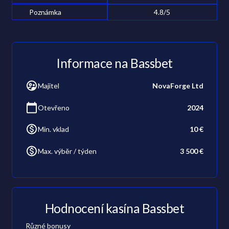
4.8
/5
Poznámka
Informace na Bassbet
Majitel
NovaForge Ltd
Otevřeno
2024
Min. vklad
10 €
Max. výběr / týden
3 500 €
Hodnocení kasína
Bassbet
Různé bonusy