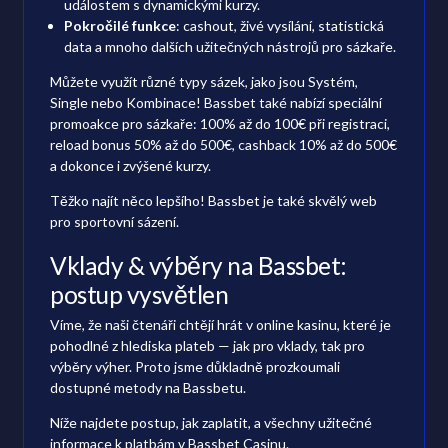
událostem s dynamickými kurzy.
Pokročilé funkce
: cashout, živé vysílání, statistická
data a mnoho dalších užitečných nástrojů pro sázkaře.
Můžete využít různé typy sázek, jako jsou Systém,
Single nebo Kombinace! Bassbet také nabízí speciální
promoakce pro sázkaře: 100% až do 100€ při registraci,
reload bonus 50% až do 500€, cashback 10% až do 500€
a dokonce i zvýšené kurzy.
Těžko najít něco lepšího! Bassbet je také skvělý web
pro sportovní sázení.
Vklady & výběry na Bassbet:
postup vysvětlen
Víme, že naši čtenáři chtějí hrát v online kasinu, které je
pohodlné z hlediska plateb — jak pro vklady, tak pro
výběry výher. Proto jsme důkladně prozkoumali
dostupné metody na Bassbetu.
Níže najdete postup, jak zaplatit, a všechny užitečné
informace k platbám v Bassbet Casinu.