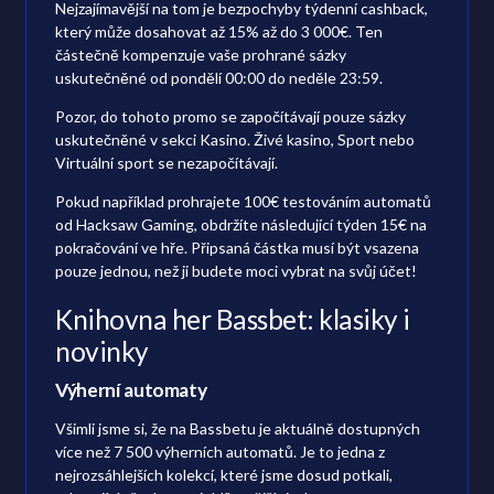
Nejzajímavější na tom je bezpochyby týdenní cashback,
který může dosahovat až 15% až do 3 000€. Ten
částečně kompenzuje vaše prohrané sázky
uskutečněné od pondělí 00:00 do neděle 23:59.
Pozor, do tohoto promo se započítávají pouze sázky
uskutečněné v sekci Kasino. Živé kasino, Sport nebo
Virtuální sport se nezapočítávají.
Pokud například prohrajete 100€ testováním automatů
od Hacksaw Gaming, obdržíte následující týden 15€ na
pokračování ve hře. Připsaná částka musí být vsazena
pouze jednou, než ji budete moci vybrat na svůj účet!
Knihovna her Bassbet: klasiky i
novinky
Výherní automaty
Všimli jsme si, že na Bassbetu je aktuálně dostupných
více než 7 500 výherních automatů. Je to jedna z
nejrozsáhlejších kolekcí, které jsme dosud potkali,