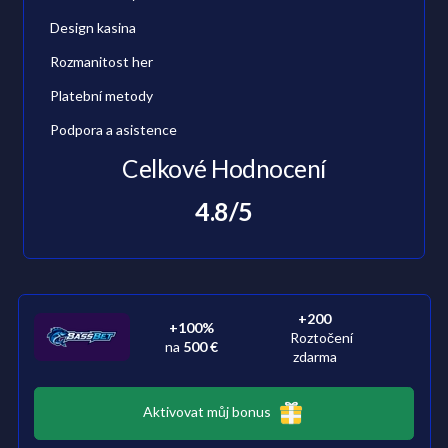
Design kasina
Rozmanitost her
Platební metody
Podpora a asistence
Celkové Hodnocení
4.8
/5
+200
+100%
Roztočení
na
500 €
zdarma
Aktivovat můj bonus