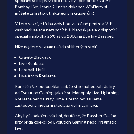
speciální sekci právě pro ně. Díky spolupráci s OnAir,
Bombay Live, Iconic 21 nebo dokonce WinFinity si
můžete zahrát proti skutečným krupiérům!
V této sekci je třeba vždy hrát za reálné peníze a VIP
cashback se zde nezapočítává. Naopak je ale k dispozici
speciální nabídka 25% až do 200€ na živé hry Bassbet.
Níže najdete seznam našich oblíbených stolů:
Gravity Blackjack
Live Roulette
Football Thrill
Live Atom Roulette
Puristé však budou zklamaní, že si nemohou zahrát hry
od Evolution Gaming, jako jsou Monopoly Live, Lightning
Roulette nebo Crazy Time. Přesto považujeme
zastoupená moderní studia za velmi zajímavá.
Aby byli spokojeni všichni, doufáme, že Bassbet Casino
brzy přidá kolekci od Evolution Gaming nebo Pragmatic
Live.