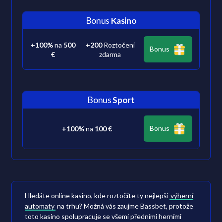
Bonus
Kasino
+100%
na
500
+200
Roztočení
Bonus
€
zdarma
Bonus
Sport
Bonus
+100%
na
100 €
Hledáte online kasino, kde roztočíte ty nejlepší
výherní
automaty
na trhu? Možná vás zaujme Bassbet, protože
toto kasino spolupracuje se všemi předními herními