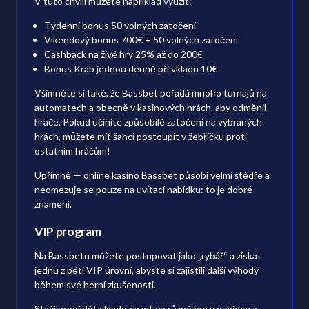
V tuto chvíli můžete například využít:
Týdenní bonus 50 volných zatočení
Víkendový bonus 700€ + 50 volných zatočení
Cashback na živé hry 25% až do 200€
Bonus Krab jednou denně při vkladu 10€
Všimněte si také, že Bassbet pořádá mnoho turnajů na
automatech a obecně v kasinových hrách, aby odměnil
hráče. Pokud učiníte způsobilé zatočení na vybraných
hrách, můžete mít šanci postoupit v žebříčku proti
ostatním hráčům!
Upřímně — online kasino Bassbet působí velmi štědře a
neomezuje se pouze na uvítací nabídku: to je dobré
znamení.
VIP program
Na Bassbetu můžete postupovat jako „rybář“ a získat
jednu z pěti VIP úrovní, abyste si zajistili další výhody
během své herní zkušenosti.
Stačí provádět vklady, sázet na různé hry v nabídce a