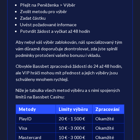
Přejít na Peněženka > Výběr
Zvolit metodu pro výběr
Zadat částku
Uvést požadované informace
Potvrdit žádost a vyčkat až 48 hodin
Aby nebyl váš výběr zablokován, náš specializovaný tým
vám důrazně doporučuje zkontrolovat, zda jste splnili
podmínky protočení vašeho bonusu i vkladu.
Obvykle Bassbet zpracovává žádosti do 24 až 48 hodin,
ale VIP hráči mohou mít přednost a jejich výběry jsou
schváleny mnohem rychleji.
Níže je tabulka všech metod výběru a s nimi spojených
limitů na Bassbet Casinu:
Metody
Limity výběru
Zpracování
PlayID
20 € - 1 500 €
Okamžité
Visa
10 € - 3 000 €
Okamžité
Mastercard
10 € - 3 000 €
Okamžité