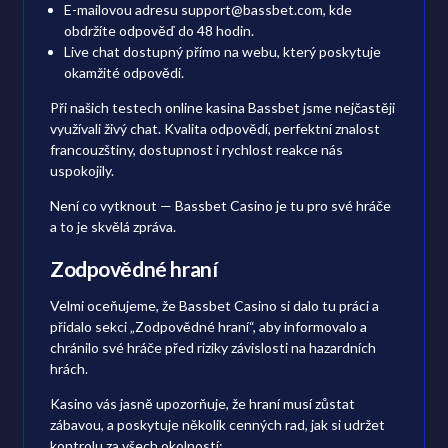
E-mailovou adresu support@bassbet.com, kde
obdržíte odpověď do 48 hodin.
Live chat dostupný přímo na webu, který poskytuje
okamžité odpovědi.
Při našich testech online kasina Bassbet jsme nejčastěji
využívali živý chat. Kvalita odpovědí, perfektní znalost
francouzštiny, dostupnost i rychlost reakce nás
uspokojily.
Není co vytknout — Bassbet Casino je tu pro své hráče
a to je skvělá zpráva.
Zodpovědné hraní
Velmi oceňujeme, že Bassbet Casino si dalo tu práci a
přidalo sekci „Zodpovědné hraní“, aby informovalo a
chránilo své hráče před riziky závislosti na hazardních
hrách.
Kasino vás jasně upozorňuje, že hraní musí zůstat
zábavou, a poskytuje několik cenných rad, jak si udržet
kontrolu za všech okolností: