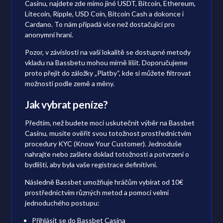
Casinu, najdete zde mimo jiné USDT, Bitcoin, Ethereum,
Litecoin, Ripple, USD Coin, Bitcoin Cash a dokonce i
Cardano. To nám připadá více než dostačující pro
anonymní hraní.
Pozor, v závislosti na vaší lokalitě se dostupné metody
vkladu na Bassbetu mohou mírně lišit. Doporučujeme
proto přejít do záložky „Platby“, kde si můžete filtrovat
možnosti podle země a měny.
Jak vybrat peníze?
Předtím, než budete moci uskutečnit výběr na Bassbet
Casinu, musíte ověřit svou totožnost prostřednictvím
procedury KYC (Know Your Customer). Jednoduše
nahrajte nebo zašlete doklad totožnosti a potvrzení o
bydlišti, aby byla vaše registrace definitivní.
Následně Bassbet umožňuje hráčům vybírat od 10€
prostřednictvím různých metod a pomocí velmi
jednoduchého postupu:
Přihlásit se do Bassbet Casina