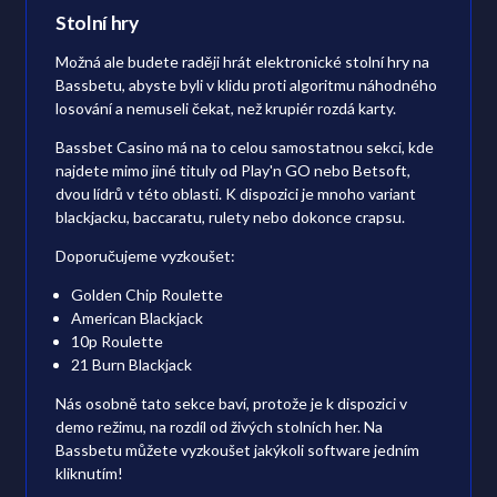
Stolní hry
Možná ale budete raději hrát elektronické stolní hry na
Bassbetu, abyste byli v klidu proti algoritmu náhodného
losování a nemuseli čekat, než krupiér rozdá karty.
Bassbet Casino má na to celou samostatnou sekci, kde
najdete mimo jiné tituly od Play'n GO nebo Betsoft,
dvou lídrů v této oblasti. K dispozici je mnoho variant
blackjacku, baccaratu, rulety nebo dokonce crapsu.
Doporučujeme vyzkoušet:
Golden Chip Roulette
American Blackjack
10p Roulette
21 Burn Blackjack
Nás osobně tato sekce baví, protože je k dispozici v
demo režimu, na rozdíl od živých stolních her. Na
Bassbetu můžete vyzkoušet jakýkoli software jedním
kliknutím!