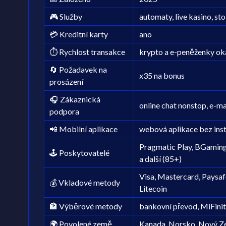
🎮 Služby
automaty, live kasino, sto
💳 Kreditní karty
ano
⏱️ Rychlost transakce
krypto a e-peněženky ok
🔄 Požadavek na
x35 na bonus
prosázení
🎧 Zákaznická
online chat nonstop, e-m
podpora
📲 Mobilní aplikace
webová aplikace bez ins
Pragmatic Play, BGaming
🕹️ Poskytovatelé
a další (85+)
Visa, Mastercard, Paysafe
💰 Vkladové metody
Litecoin
🏦 Výběrové metody
bankovní převod, MiFinit
🌍 Povolené země
Kanada, Norsko, Nový Zél