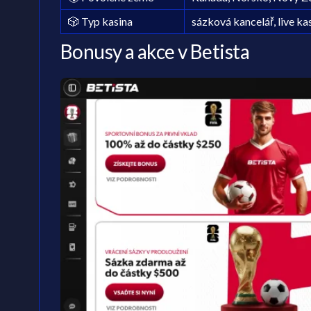
🎲 Typ kasina
sázková kancelář, live ka
Bonusy a akce v Betista