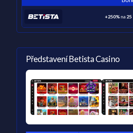
+250%
na
25
Představení Betista Casino