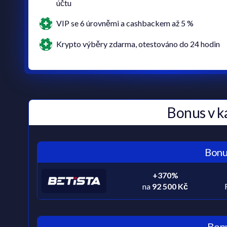
účtu
VIP se 6 úrovněmi a cashbackem až 5 %
Krypto výběry zdarma, otestováno do 24 hodin
Bonus v k
Bonu
+370%
na
92 500 Kč
Bon