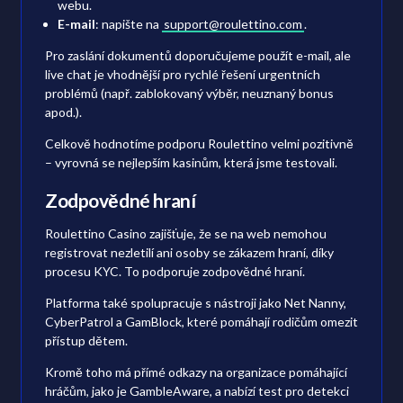
webu.
E-mail
: napište na
support@roulettino.com
.
Pro zaslání dokumentů doporučujeme použít e-mail, ale
live chat je vhodnější pro rychlé řešení urgentních
problémů (např. zablokovaný výběr, neuznaný bonus
apod.).
Celkově hodnotíme podporu Roulettino velmi pozitivně
– vyrovná se nejlepším kasinům, která jsme testovali.
Zodpovědné hraní
Roulettino Casino zajišťuje, že se na web nemohou
registrovat nezletilí ani osoby se zákazem hraní, díky
procesu KYC. To podporuje zodpovědné hraní.
Platforma také spolupracuje s nástroji jako Net Nanny,
CyberPatrol a GamBlock, které pomáhají rodičům omezit
přístup dětem.
Kromě toho má přímé odkazy na organizace pomáhající
hráčům, jako je GambleAware, a nabízí test pro detekci