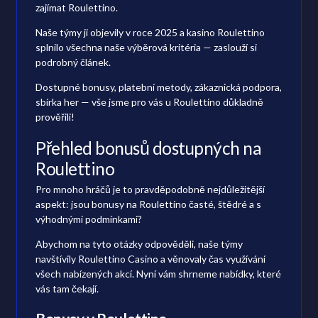
zajímat Roulettino.
Naše týmy ji objevily v roce 2025 a kasino Roulettino
splnilo všechna naše výběrová kritéria — zaslouží si
podrobný článek.
Dostupné bonusy, platební metody, zákaznická podpora,
sbírka her — vše jsme pro vás u Roulettino důkladně
prověřili!
Přehled bonusů dostupných na
Roulettino
Pro mnoho hráčů je to pravděpodobně nejdůležitější
aspekt: jsou bonusy na Roulettino časté, štědré a s
výhodnými podmínkami?
Abychom na tyto otázky odpověděli, naše týmy
navštívily Roulettino Casino a věnovaly čas využívání
všech nabízených akcí. Nyní vám shrneme nabídky, které
vás tam čekají.