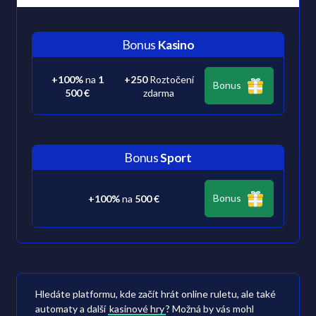
Bonus
Kasino
+100%
na
1
+250
Roztočení
Bonus
500 €
zdarma
Bonus
Sport
Bonus
+100%
na
500 €
Hledáte platformu, kde začít hrát online ruletu, ale také
automaty a další
kasinové hry
? Možná by vás mohl