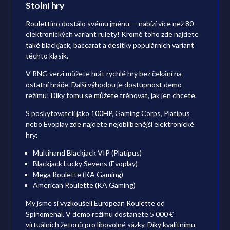
Stolní hry
Roulettino dostálo svému jménu — nabízí více než 80
elektronických variant rulety! Kromě toho zde najdete
také blackjack, baccarat a desítky populárních variant
těchto klasik.
V RNG verzi můžete hrát rychlé hry bez čekání na
ostatní hráče. Další výhodou je dostupnost demo
režimu! Díky tomu se můžete trénovat, jak jen chcete.
S poskytovateli jako 100HP, Gaming Corps, Platipus
nebo Evoplay zde najdete nejoblíbenější elektronické
hry:
Multihand Blackjack VIP (Platipus)
Blackjack Lucky Sevens (Evoplay)
Mega Roulette (KA Gaming)
American Roulette (KA Gaming)
My jsme si vyzkoušeli European Roulette od
Spinomenal. V demo režimu dostanete 5 000 €
virtuálních žetonů pro libovolné sázky. Díky kvalitnímu