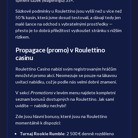
splnění sázek (wageringu) 35×.
Sázkové podmínky u Roulettino jsou vyšší než u více než
50 % kasin, která jsme dosud testovali, a dávají tedy jen
malé šance na odchod s vybratelnými prostředky —
přesto je to dobrá příležitost vyzkoušet stránku s nižším
rizikem.
Propagace (promo) v Roulettino
casinu
Roulettino Casino nabízí svým registrovaným hráčům
množství promo akcí. Neomezuje se pouze na lákavou
uvítací nabídku, což je podle nás velmi dobré znamení.
V sekci
Promotions
v levém menu najdete kompletní
seznam bonusů dostupných na Roulettino. Jak sami
uvidíte — nabídky nechybí!
Zde jsou hlavní bonusy, které jsou na Roulettino
momentálně k dispozici:
Turnaj Rookie Rumble
: 2 500 € denně rozděleno