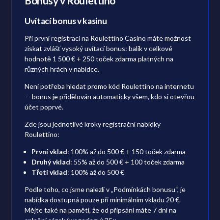
Bonusy v Roulettino
Uvítací bonus v kasinu
Při první registraci na Roulettino Casino máte možnost
získat zvlášť vysoký uvítací bonus: balík v celkové
hodnotě 1 500 € + 250 toček zdarma platných na
různých hrách v nabídce.
Není potřeba hledat promo kód Roulettino na internetu
— bonus je přidělován automaticky všem, kdo si otevřou
účet poprvé.
Zde jsou jednotlivé kroky registrační nabídky
Roulettino:
První vklad
: 100% až do 500 € + 150 toček zdarma
Druhý vklad
: 55% až do 500 € + 100 toček zdarma
Třetí vklad
: 100% až do 500 €
Podle toho, co jsme nalezli v „Podmínkách bonusu“, je
nabídka dostupná pouze při minimálním vkladu 20 €.
Mějte také na paměti, že od připsání máte 7 dní na