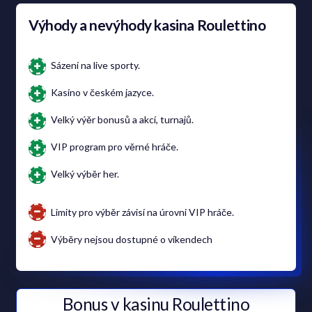
Výhody a nevýhody kasina
Roulettino
Sázení na live sporty.
Kasíno v českém jazyce.
Velký výěr bonusů a akcí, turnajů.
VIP program pro věrné hráče.
Velký výběr her.
Limity pro výběr závisí na úrovni VIP hráče.
Výběry nejsou dostupné o víkendech
Bonus v kasinu
Roulettino