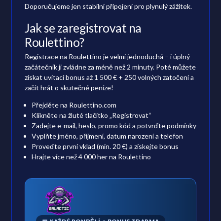
Doporučujeme jen stabilní připojení pro plynulý zážitek.
Jak se zaregistrovat na
Roulettino?
Registrace na Roulettino je velmi jednoduchá – i úplný
začátečník ji zvládne za méně než 2 minuty. Poté můžete
získat uvítací bonus až 1 500 € + 250 volných zatočení a
začít hrát o skutečné peníze!
Přejděte na Roulettino.com
Klikněte na žluté tlačítko „Registrovat“
Zadejte e-mail, heslo, promo kód a potvrďte podmínky
Vyplňte jméno, příjmení, datum narození a telefon
Proveďte první vklad (min. 20 €) a získejte bonus
Hrajte více než 4 000 her na Roulettino