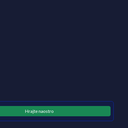
Hrajte naostro