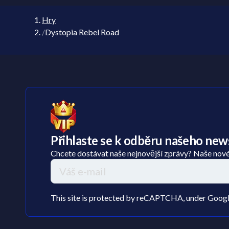
Hry
Dystopia Rebel Road
Přihlaste se k odběru našeho new
Chcete dostávat naše nejnovější zprávy? Naše nové b
This site is protected by reCAPTCHA, under Goog