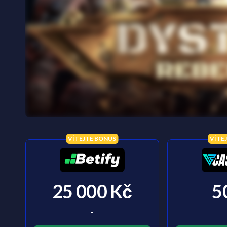
Hrajte Dystopia Rebel 
VÍTEJTE BONUS
VÍTE
25 000 Kč
5
-