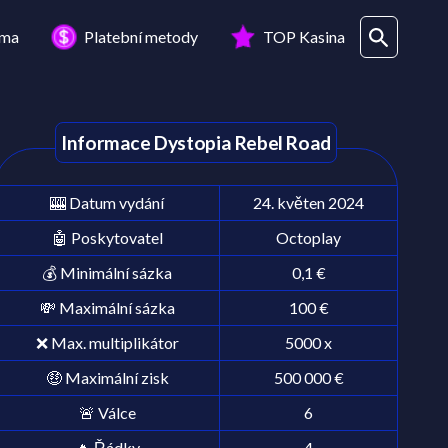
rma
Platební metody
TOP Kasina
Informace
Dystopia Rebel Road
🎰
Datum vydání
24. květen 2024
🤖
Poskytovatel
Octoplay
💰
Minimální sázka
0,1 €
💸
Maximální sázka
100 €
❌
Max. multiplikátor
5000
x
🤑
Maximální zisk
500 000 €
🚨
Válce
6
🔥
Řádky
4