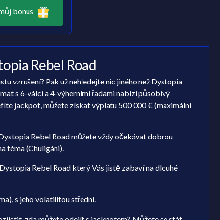
 můj bonus
topia Rebel Road
stu vzrušení? Pak už nehledejte nic jiného než Dystopia
mat s 6-válci a 4-výherními řadami nabízí působivý
fíte jackpot, můžete získat výplatu 500 000 € (maximální
ře Dystopia Rebel Road můžete vždy očekávat dobrou
na téma (Chuligáni).
Dystopia Rebel Road který Vás jistě zabaví na dlouhé
), s jeho volatilitou střední.
ezjistit, zda můžete odejít s jackpotem? Můžete se stát