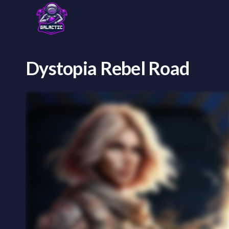
Dystopia Rebel Road
Hrajte Dystopia Rebel Road o skutečné 