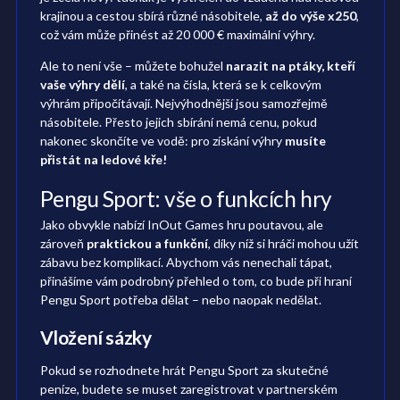
krajinou a cestou sbírá různé násobitele,
až do výše x250
,
což vám může přinést až 20 000 € maximální výhry.
Ale to není vše – můžete bohužel
narazit na ptáky, kteří
vaše výhry dělí
, a také na čísla, která se k celkovým
výhrám připočítávají. Nejvýhodnější jsou samozřejmě
násobitele. Přesto jejich sbírání nemá cenu, pokud
nakonec skončíte ve vodě: pro získání výhry
musíte
přistát na ledové kře!
Pengu Sport: vše o funkcích hry
Jako obvykle nabízí InOut Games hru poutavou, ale
zároveň
praktickou a funkční
, díky níž si hráči mohou užít
zábavu bez komplikací. Abychom vás nenechali tápat,
přinášíme vám podrobný přehled o tom, co bude při hraní
Pengu Sport potřeba dělat – nebo naopak nedělat.
Vložení sázky
Pokud se rozhodnete hrát Pengu Sport za skutečné
peníze, budete se muset zaregistrovat v partnerském