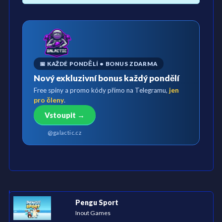
📅 KAŽDÉ PONDĚLÍ • BONUS ZDARMA
Nový exkluzivní bonus každý pondělí
Free spiny a promo kódy přímo na Telegramu,
jen
pro členy
.
Vstoupit →
@galactic.cz
Pengu Sport
Inout Games