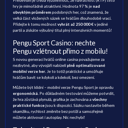
Především je třeba vyzdvihnout, že návratnost (RTP) této
hry je mimořádně atraktivní. Hodnota 97 % je
nad
obvyklým průměrem
podobných her, což znamená, že
velká část vložených sázek se hráčům dlouhodobě vrací.
Přidejte k tomu možnost
vyhrát až 250 000 €
v jediné
partii a získáte výbušný titul plný intenzivních momentů!
Pengu Sport Casino: nechte
Pengu vzlétnout přímo z mobilu!
S novou generací hráčů online casina považujeme za
nezbytné, aby vývojáři nabízeli
plně optimalizované
mobilní verze her
. Je to totiž praktické a umožňuje
hráčům bavit se kdykoli a kdekoli, bez omezení.
Můžete být klidní – mobilní verze Pengu Sport je opravdu
ergonomická
. Po důkladném testování můžeme potvrdit,
že hra zůstává plynulá, grafika je zachována a
všechny
praktické funkce
jsou k dispozici. Sázku nastavíte během
okamžiku, rychlost změníte bez potíží a samozřejmě
můžete aktivovat i autoplay. Nic nechybí!