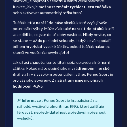
bláznivě, je naprosto seriózní a nabízí velmi praktické
funkce, jako je
možnost změnit rychlost letu tučňáka
nebo aktivovat automatický režim hraní.
Tučňák letí a
naráží do násobitelů
, které zvyšují vaše
potenciální výhry. Může však také
narazit do ptáků
, kteří
zase dělí to, co jste do té doby nasbírali. Nikdy nevíte, co
se stane — až do poslední sekundy. I když se vám podaří
během hry získat vysoké částky, pokud tučňák nakonec
skončí ve vodě, nic nevyhrajete!
Jak už asi chápete, tento titul nabízí opravdu silné herní
zážitky. Pokud máte stejně jako my rádi
emoční horské
dráhy
a hry s vysokým potenciálem výher, Pengu Sport je
pro vás jako stvořený. Z naší strany jsme mu přiřadili
hodnocení 4,9/5.
🔎
Informace :
Pengu Sport je hra založená na
náhodě, využívající algoritmus RNG, který zajišťuje
férovost, nepředvídatelnost a především přesnost
výsledků.