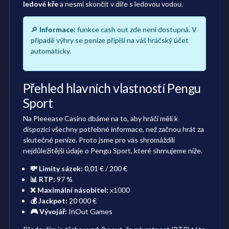
ledové kře
a nesmí skončit v díře s ledovou vodou.
🔎
Informace:
funkce cash out zde není dostupná. V
případě výhry se peníze připíší na váš hráčský účet
automaticky.
Přehled hlavních vlastností Pengu
Sport
Na Pleeease Casino dbáme na to, aby hráči měli k
dispozici všechny potřebné informace, než začnou hrát za
skutečné peníze. Proto jsme pro vás shromáždili
nejdůležitější údaje o Pengu Sport, které shrnujeme níže.
💸 Limity sázek:
0,01 € / 200 €
📊 RTP:
97 %
❌ Maximální násobitel:
x1000
💰 Jackpot:
20 000 €
🎮 Vývojář:
InOut Games