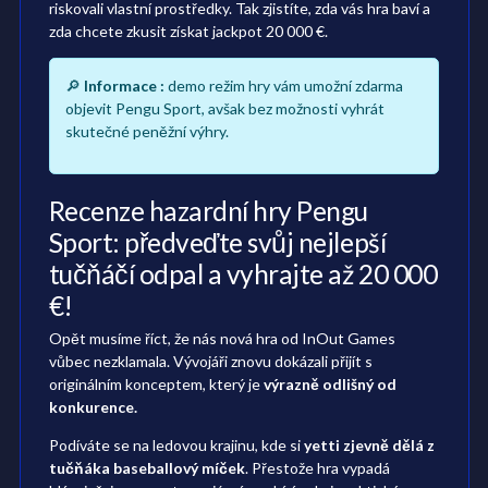
riskovali vlastní prostředky. Tak zjistíte, zda vás hra baví a
zda chcete zkusit získat jackpot 20 000 €.
🔎
Informace :
demo režim hry vám umožní zdarma
objevit Pengu Sport, avšak bez možnosti vyhrát
skutečné peněžní výhry.
Recenze hazardní hry Pengu
Sport: předveďte svůj nejlepší
tučňáčí odpal a vyhrajte až 20 000
€!
Opět musíme říct, že nás nová hra od InOut Games
vůbec nezklamala. Vývojáři znovu dokázali přijít s
originálním konceptem, který je
výrazně odlišný od
konkurence.
Podíváte se na ledovou krajinu, kde si
yetti zjevně dělá z
tučňáka baseballový míček
. Přestože hra vypadá