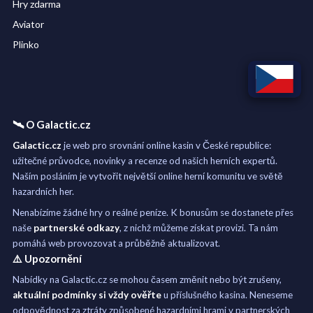
Hry zdarma
Aviator
Plinko
🛰️ O Galactic.cz
Galactic.cz
je web pro srovnání online kasin v České republice:
užitečné průvodce, novinky a recenze od našich herních expertů.
Naším posláním je vytvořit největší online herní komunitu ve světě
hazardních her.
Nenabízíme žádné hry o reálné peníze. K bonusům se dostanete přes
naše
partnerské odkazy
, z nichž můžeme získat provizi. Ta nám
pomáhá web provozovat a průběžně aktualizovat.
⚠️ Upozornění
Nabídky na Galactic.cz se mohou časem změnit nebo být zrušeny,
aktuální podmínky si vždy ověřte
u příslušného kasina. Neneseme
odpovědnost za ztráty způsobené hazardními hrami v partnerských