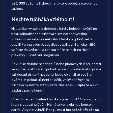
až 1 000 automatických her
, které poběží se zvolenou
sázkou.
Nechte tučňáka vzlétnout!
Nastal čas vyrazit na dobrodružství v ledovém světě po
boku odhodlaného tučňáka a svalnatého yettiho.
Kliknutím na
zelené centrální tlačítko „play“
yetti
odpálí Pengu svou baseballovou pálkou. Ten okamžitě
vzlétne do vzduchu a cestou může narazit na různé
překážky – pozitivní i negativní.
Pokud se dotkne násobitelů nebo přídavných čísel, odrazí
se a poletí dál. Ovšem pokud narazí do nešťastného ptáka,
váš dosud získaný násobitel bude
okamžitě vydělen
dvěma
. A pokud už není co dělit, velký sněžný pták
tučňáka okamžitě srazí k zemi. Následek?
Přijdete o svou
sázku
a partie končí!
V této hře není
žádné tlačítko „cash out“.
Stačí spustit
hru a sledovat průběh. Nemáte kontrolu nad koncem
partie. Abyste vyhráli,
Pengu musí bezpečně přistát na