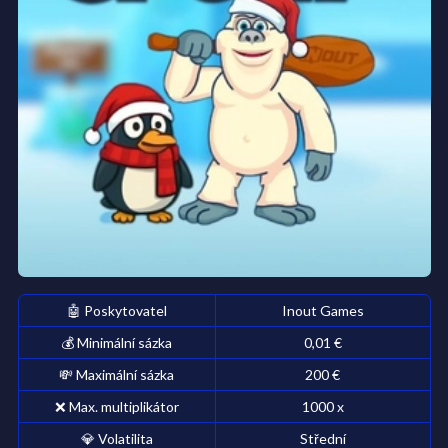
Vyzkoušej si Pengu Sport zdarma!
🤖
Poskytovatel
Inout Games
💰
Minimální sázka
0,01 €
💸
Maximální sázka
200 €
❌
Max. multiplikátor
1000
x
💎
Volatilita
Střední