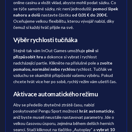
online casinu a vložit vklad, abyste mohli podat sázku. Co
se týče samotné sázky, nic není jednodušší:
pomocí šipek
nahoru a dolů
nastavte částku
od 0,01 € do 200 €.
Oceňujeme velkou flexibilitu, kterou vývojář nabízí, díky
čemuž si každý hráč přijde na své.
Výběr rychlosti tučňáka
Stejně tak vám InOut Games umožňuje
plně si
přizpůsobit hru
a dokonce si vybrat i rychlost
nadcházející partie. Klikněte na příslušné pole a
zvolte
pomalou, normální nebo rychlou
rychlost. Tučňák ve
vzduchu se okamžitě přizpůsobí vašemu výběru. Pokud
chcete hrát více her po sobě, rychlý režim vám ušetří čas.
Aktivace automatického režimu
Aby se předešlo zbytečné ztrátě času, nabízí
poskytovatel Pengu Sport možnost
hrát automaticky
,
aniž byste museli neustále nastavovat parametry. Jde o
velkou časovou úsporu, zejména během delších herních
seancí. Stačí kliknout na tlačítko „Autoplay“ a
vybrat 10