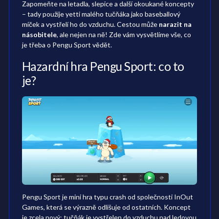
Zapomeňte na letadla, slepice a další okoukané koncepty
– tady použije yetti malého tučňáka jako baseballový
míček a vystřelí ho do vzduchu. Cestou může
narazit na
násobitele
, ale nejen na ně! Zde vám vysvětlíme vše, co
je třeba o Pengu Sport vědět.
Hazardní hra Pengu Sport: co to
je?
Pengu Sport je mini hra typu crash od společnosti InOut
Games, která se výrazně odlišuje od ostatních. Koncept
je zcela nový: tučňák je vystřelen do vzduchu nad ledovou