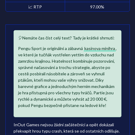
📈
RTP
97.00
%
🎈Nemáte čas číst celý text? Tady je krátké shrnutí:
Pengu Sport je originální a zábavná
kasinova minihra
,
ve které je tučňák vystřelen yettim do vzduchu nad
zamrzlou krajinou. Hratelnost kombinuje pozorování,
správné načasování a trochu strategie, abyste po
cestě posbírali násobitele a zároveň se vyhnuli
ptákům, kteří mohou vaše výhry snižovat. Díky
barevné grafice a jednoduchým herním mechanikám
je hra přístupná pro všechny typy hráčů. Partie jsou
rychlé a dynamické a můžete vyhrát až 20 000 €,
pokud Pengu bezpečně přistane na ledové kře!
InOut Games nejsou žádní začátečníci a opět dokázali
překvapit hrou typu crash, která se od ostatních odlišuje.