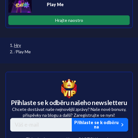
Play Me
Hrajte naostro
Hry
Play Me
Přihlaste se k odběru našeho newsletteru
Chcete dostávat naše nejnovější zprávy? Naše nové bonusy,
příspěvky na blogu a další? Zaregistrujte se nyní!
Přihlaste se k odběru
na