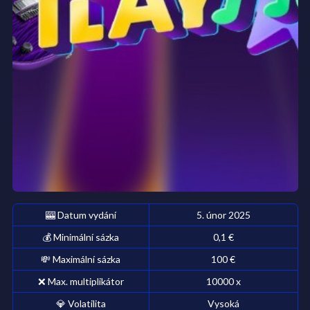
Spusťte Play Me a hrajte zdarma!
🎰
Datum vydání
5. únor 2025
💰
Minimální sázka
0,1 €
💸
Maximální sázka
100 €
❌
Max. multiplikátor
10000
x
💎
Volatilita
Vysoká