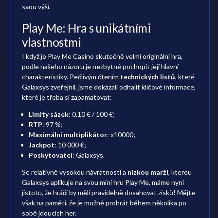
svou výší.
Play Me: Hra s unikátními
vlastnostmi
I když je Play Me Casino skutečně velmi originální hra,
podle našeho názoru je nezbytné pochopit její hlavní
charakteristiky. Pečlivým čtením
technických listů
, které
Galaxsys zveřejnil, jsme dokázali odhalit klíčové informace,
které je třeba si zapamatovat:
Limity sázek
: 0,10 € / 100 €;
RTP
: 97 %;
Maximální multiplikátor
: x10000;
Jackpot
: 10 000 €;
Poskytovatel
: Galaxsys.
Se relativně vysokou návratností a
nízkou marží
, kterou
Galaxsys aplikuje na svou mini hru Play Me, máme nyní
jistotu, že hráči by měli pravidelně dosahovat zisků! Mějte
však na paměti, že je možné prohrát během několika po
sobě jdoucích her.