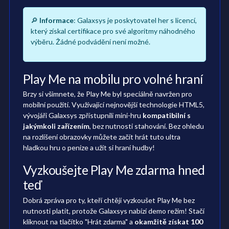
🔎
Informace
: Galaxsys je poskytovatel her s licencí,
který získal certifikace pro své algoritmy náhodného
výběru. Žádné podvádění není možné.
Play Me na mobilu pro volné hraní
Brzy si všimnete, že Play Me byl speciálně navržen pro
mobilní použití. Využívající nejnovější technologie HTML5,
vývojáři Galaxsys zpřístupnili mini-hru
kompatibilní s
jakýmkoli zařízením
, bez nutnosti stahování. Bez ohledu
na rozlišení obrazovky můžete začít hrát tuto ultra
hladkou hru o peníze a užít si hraní hudby!
Vyzkoušejte Play Me zdarma hned
teď
Dobrá zpráva pro ty, kteří chtějí vyzkoušet Play Me bez
nutnosti platit, protože Galaxsys nabízí demo režim! Stačí
kliknout na tlačítko "Hrát zdarma" a
okamžitě získat 100