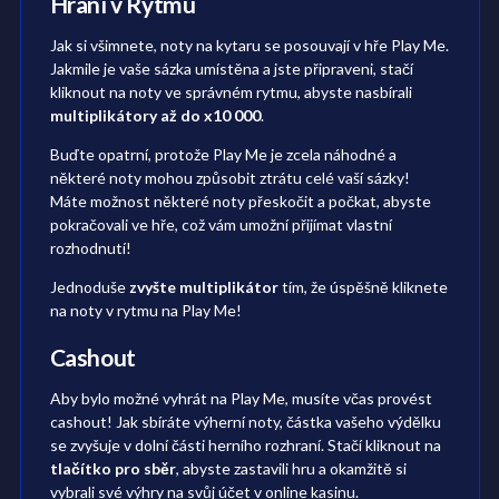
Hraní v Rytmu
Jak si všimnete, noty na kytaru se posouvají v hře Play Me.
Jakmile je vaše sázka umístěna a jste připraveni, stačí
kliknout na noty ve správném rytmu, abyste nasbírali
multiplikátory až do x10 000
.
Buďte opatrní, protože Play Me je zcela náhodné a
některé noty mohou způsobit ztrátu celé vaší sázky!
Máte možnost některé noty přeskočit a počkat, abyste
pokračovali ve hře, což vám umožní přijímat vlastní
rozhodnutí!
Jednoduše
zvyšte multiplikátor
tím, že úspěšně kliknete
na noty v rytmu na Play Me!
Cashout
Aby bylo možné vyhrát na Play Me, musíte včas provést
cashout! Jak sbíráte výherní noty, částka vašeho výdělku
se zvyšuje v dolní části herního rozhraní. Stačí kliknout na
tlačítko pro sběr
, abyste zastavili hru a okamžitě si
vybrali své výhry na svůj účet v online kasinu.