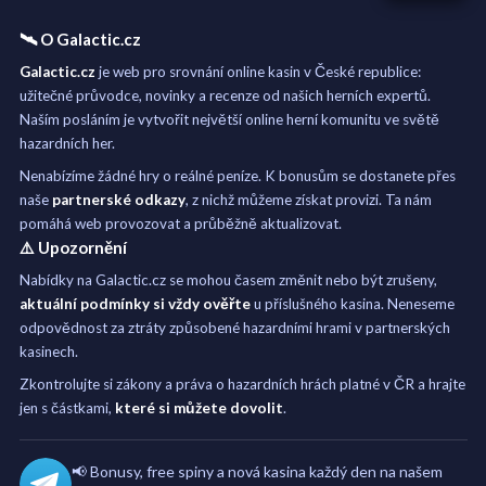
🛰️ O Galactic.cz
Galactic.cz
je web pro srovnání online kasin v České republice:
užitečné průvodce, novinky a recenze od našich herních expertů.
Naším posláním je vytvořit největší online herní komunitu ve světě
hazardních her.
Nenabízíme žádné hry o reálné peníze. K bonusům se dostanete přes
naše
partnerské odkazy
, z nichž můžeme získat provizi. Ta nám
pomáhá web provozovat a průběžně aktualizovat.
⚠️ Upozornění
Nabídky na Galactic.cz se mohou časem změnit nebo být zrušeny,
aktuální podmínky si vždy ověřte
u příslušného kasina. Neneseme
odpovědnost za ztráty způsobené hazardními hrami v partnerských
kasinech.
Zkontrolujte si zákony a práva o hazardních hrách platné v ČR a hrajte
jen s částkami,
které si můžete dovolit
.
📢 Bonusy, free spiny a nová kasina každý den na našem