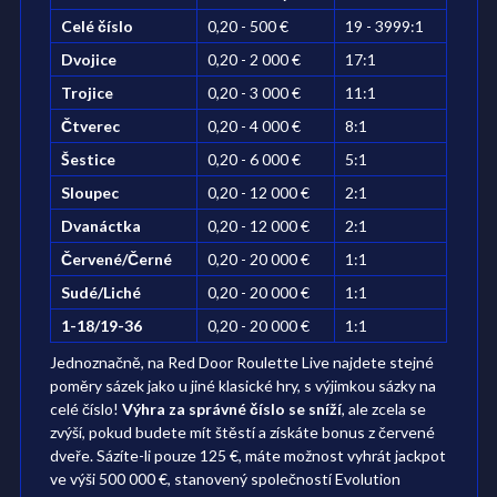
Celé číslo
0,20 - 500 €
19 - 3999:1
Dvojice
0,20 - 2 000 €
17:1
Trojice
0,20 - 3 000 €
11:1
Čtverec
0,20 - 4 000 €
8:1
Šestice
0,20 - 6 000 €
5:1
Sloupec
0,20 - 12 000 €
2:1
Dvanáctka
0,20 - 12 000 €
2:1
Červené/Černé
0,20 - 20 000 €
1:1
Sudé/Liché
0,20 - 20 000 €
1:1
1-18/19-36
0,20 - 20 000 €
1:1
Jednoznačně, na Red Door Roulette Live najdete stejné
poměry sázek jako u jiné klasické hry, s výjimkou sázky na
celé číslo!
Výhra za správné číslo se sníží
, ale zcela se
zvýší, pokud budete mít štěstí a získáte bonus z červené
dveře. Sázíte-li pouze 125 €, máte možnost vyhrát jackpot
ve výši 500 000 €, stanovený společností Evolution