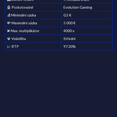
🤖
Poskytovatel
Evolution Gaming
💰
Minimální sázka
0,5 €
💸
Maximální sázka
5 000 €
❌
Max. multiplikátor
4000
x
💎
Volatilita
Střední
📈
RTP
97.30
%