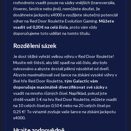
rozhodnete vsadit pouze na sázky vnějších (transverzála,
čtverec, šestice nebo jiné), nemůžete doufat, že
dosáhnete jackpotu x4000 a využijete skutečný potenciál
výher na Red Door Roulette Evolution Gaming.
Můžete
vsadit od 0,20 € na celá čísla
, proto vám vždy
doporučujeme toto udělat na tomto titulu.
Rozdělení sázek
Je dost těžké vyhrát velkou výhru v Red Door Roulette!
Musíte mít štěstí, aby klíč spadl na váš číslo, aby bylo
vylosováno a abyste dostali pěkný násobitel od dveří.
Abyste maximalizovali své šance na získání vysoké výhry v
živé hře Red Door Roulette,
tým Galactic vám
doporučuje maximálně diverzifikovat své sázky
a
vsadit na mnoho různých čísel. Například, pokud jste
chtěli vsadit 5 € na hru Red Door Roulette, můžete vsadit
na 10 celých čísel po 0,50 € nebo na 20 celých čísel po
0,25 €! To výrazně zvyšuje vaše šance na získání jackpotu
x4000.
Hrajte zodpovědně