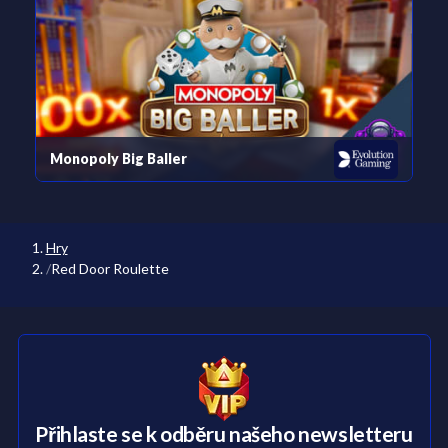
Monopoly Big Baller
Hry
Red Door Roulette
Přihlaste se k odběru našeho newsletteru