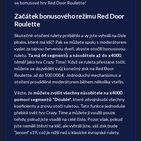
se bonusové hry Red Door Roulette!
Začátek bonusového režimu Red Door
Roulette
Skutečné otočení rulety proběhlo a vy jste vyhráli na čísle
plném, které má klíč? Pak se můžete spolu s moderátorem
vydat za tajnou červenou dveří, abyste otočili bonusovou
ruletu.
Ta má 64 segmentů a násobitele až do x4000
,
téměř jako hra Crazy Time! Když se ruleta přestane točit,
můžete se dozvědět svůj konečný zisk na Red Door
Roulette, až do 500 000 €. Jednoduchý mechanismus a
otočení prováděné moderátorem během několika vteřin.
Vězte, že
můžete zvýšit všechny násobitele na x4000
pomocí segmentů "Double"
, které zdvojnásobí všechny
koeficienty a znovu otočí ruletou. Tato funkce jednoduše
přebírá svět hry Crazy Time a můžete ji využít pouze
tehdy, pokud jste vsadili na celé číslo. Pozor však, pokud
jste neměli štěstí na klíč, ale vyhráli jste, váš zisk bude
"jenom" x19, což je nižší než u klasické evropské rulety.