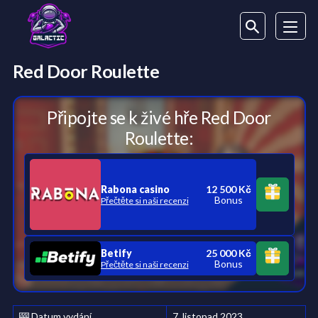
Red Door Roulette
Připojte se k živé hře Red Door
Roulette
:
Rabona casino
12 500 Kč
Bonus
Přečtěte si naši recenzi
Betify
25 000 Kč
Bonus
Přečtěte si naši recenzi
🎰
Datum vydání
7. listopad 2023