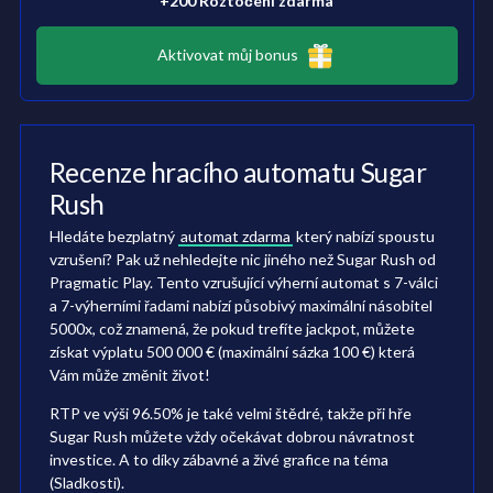
+200 Roztočení zdarma
Aktivovat můj bonus
Recenze hracího automatu Sugar
Rush
Hledáte bezplatný
automat zdarma
který nabízí spoustu
vzrušení? Pak už nehledejte nic jiného než Sugar Rush od
Pragmatic Play. Tento vzrušující výherní automat s 7-válci
a 7-výherními řadami nabízí působivý maximální násobitel
5000x, což znamená, že pokud trefíte jackpot, můžete
získat výplatu 500 000 € (maximální sázka 100 €) která
Vám může změnit život!
RTP ve výši 96.50% je také velmi štědré, takže při hře
Sugar Rush můžete vždy očekávat dobrou návratnost
investice. A to díky zábavné a živé grafice na téma
(Sladkosti).