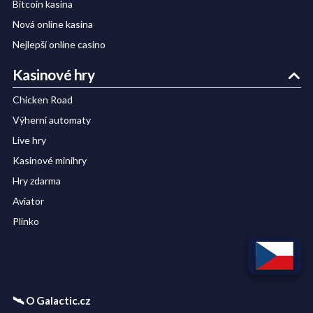
Bitcoin kasina
Nová online kasina
Nejlepší online casino
Kasinové hry
Chicken Road
Výherní automaty
Live hry
Kasinové minihry
Hry zdarma
Aviator
Plinko
🛰️ O Galactic.cz