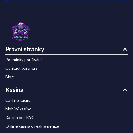
Právní stránky
Podmínky používání
Contact partners
Blog
Kasina
Cashlib kasina
Mobilní kasino
Kasina bez KYC
Online kasina o reálné peníze