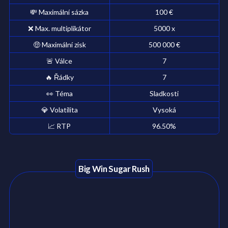
💸
Maximální sázka
100 €
❌
Max. multiplikátor
5000
x
🤑
Maximální zisk
500 000 €
🚨
Válce
7
🔥
Řádky
7
👀
Téma
Sladkosti
💎
Volatilita
Vysoká
📈
RTP
96.50
%
Big Win Sugar Rush