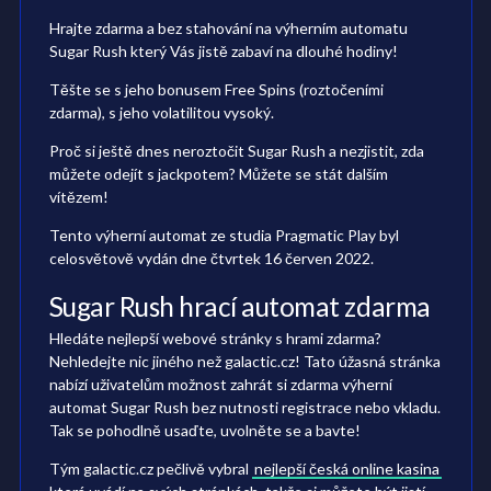
Hrajte zdarma a bez stahování na výherním automatu
Sugar Rush který Vás jistě zabaví na dlouhé hodiny!
Těšte se s jeho bonusem Free Spins (roztočeními
zdarma), s jeho volatilitou vysoký.
Proč si ještě dnes neroztočit Sugar Rush a nezjistit, zda
můžete odejít s jackpotem? Můžete se stát dalším
vítězem!
Tento výherní automat ze studia Pragmatic Play byl
celosvětově vydán dne čtvrtek 16 červen 2022.
Sugar Rush hrací automat zdarma
Hledáte nejlepší webové stránky s hrami zdarma?
Nehledejte nic jiného než galactic.cz! Tato úžasná stránka
nabízí uživatelům možnost zahrát si zdarma výherní
automat Sugar Rush bez nutnosti registrace nebo vkladu.
Tak se pohodlně usaďte, uvolněte se a bavte!
Tým galactic.cz pečlivě vybral
nejlepší česká online kasina