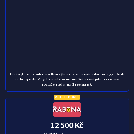
Podívejte se na video s velkou výhrou na automatu zdarma Sugar Rush
od Pragmatic Play. Toto video vám umožní objevit jeho bonusové
roztočení zdarma (Free Spins).
VÍTEJTE BONUS
12 500 Kč